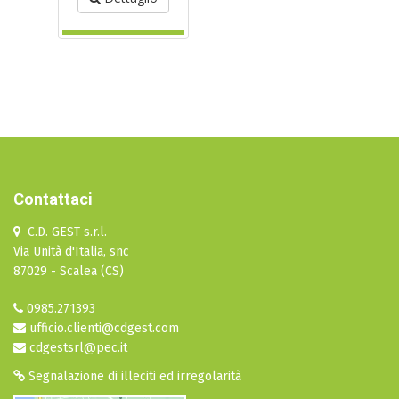
Contattaci
C.D. GEST s.r.l.
Via Unità d'Italia, snc
87029 - Scalea (CS)
0985.271393
ufficio.clienti@cdgest.com
cdgestsrl@pec.it
Segnalazione di illeciti ed irregolarità