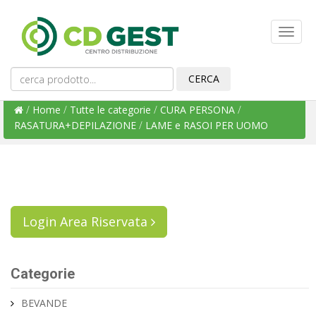
/
Home
/
Tutte le categorie
/
CURA PERSONA
/
RASATURA+DEPILAZIONE
/
LAME e RASOI PER UOMO
Login Area Riservata
Categorie
BEVANDE