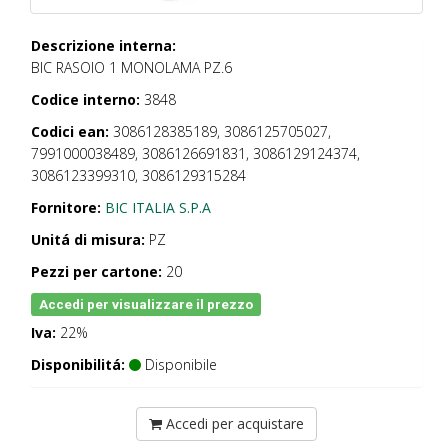
Descrizione interna:
BIC RASOIO 1 MONOLAMA PZ.6
Codice interno:
3848
Codici ean:
3086128385189, 3086125705027,
7991000038489, 3086126691831, 3086129124374,
3086123399310, 3086129315284
Fornitore:
BIC ITALIA S.P.A
Unitá di misura:
PZ
Pezzi per cartone:
20
Accedi per visualizzare il prezzo
Iva:
22%
Disponibilitá:
Disponibile
Accedi per acquistare