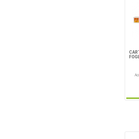
CAR
FOGL
Ac