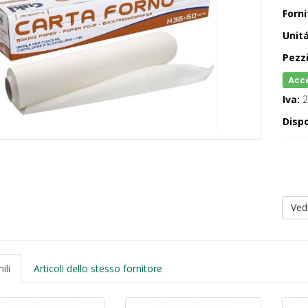
Forni
Unitá
Pezzi
Acce
Iva:
2
Dispo
Ved
ili
Articoli dello stesso fornitore