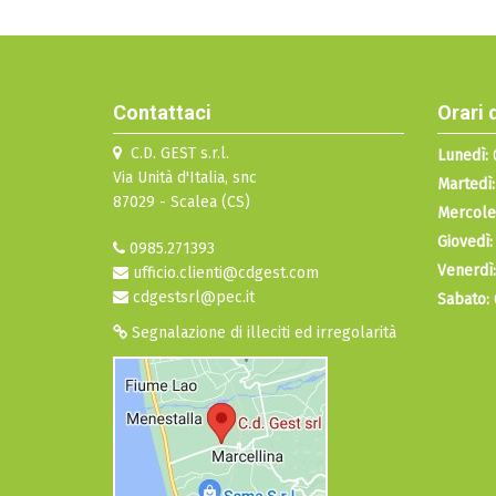
Contattaci
Orari 
C.D. GEST s.r.l.
Lunedì:
0
Via Unità d'Italia, snc
Martedì:
87029 - Scalea (CS)
Mercole
Giovedì:
0985.271393
Venerdì:
ufficio.clienti@cdgest.com
cdgestsrl@pec.it
Sabato:
Segnalazione di illeciti ed irregolarità