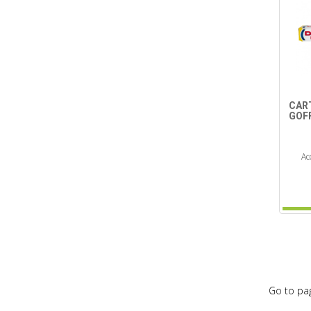
CAR
GOF
Ac
Go to pa