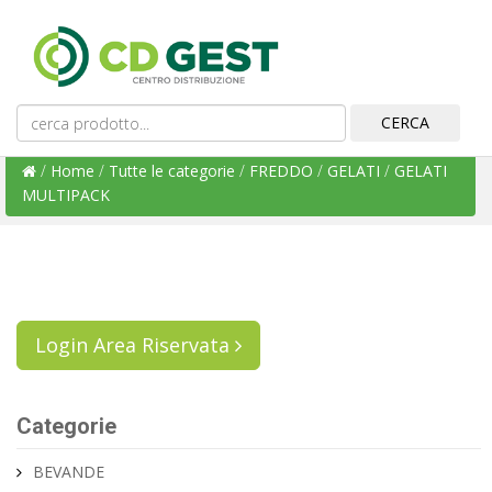
/
Home
/
Tutte le categorie
/
FREDDO
/
GELATI
/
GELATI
MULTIPACK
Login Area Riservata
Categorie
BEVANDE