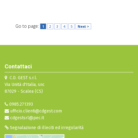
Go to page:
1
2
3
4
5
Next >
Contattaci
C.D. GEST s.r.l.
Via Unità d'Italia, snc
87029 - Scalea (CS)
0985.271393
ufficio.clienti@cdgest.com
cdgestsrl@pec.it
Segnalazione di illeciti ed irregolarità